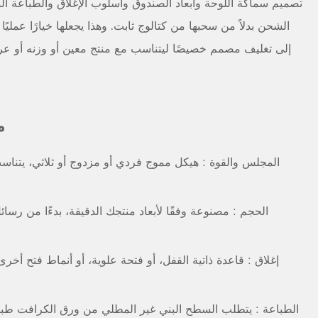
تصميم سماكة اللوحة وأبعاد الصندوق وأسلوب الإغلاق والطباعة ال
الشحن بدلاً من سحبها من كتالوج ثابت. وهذا يجعلها خيارًا عمليًا 
إلى تغليف مصمم خصيصًا ليتناسب مع منتج معين أو وزنه أو عرض 
م
المجلس والقوة
: هيكل مموج فردي أو مزدوج أو ثلاثي، يتنا
الحجم
: مصنوعة وفقًا لأبعاد منتجك الدقيقة، بدءًا من رسا
إغلاق
: قاعدة ذاتية القفل، أو فتحة علوية، أو أنماط فتح أخر
الطباعة
: يتطلب السطح البني غير المطلي من ورق الكرافت طبا