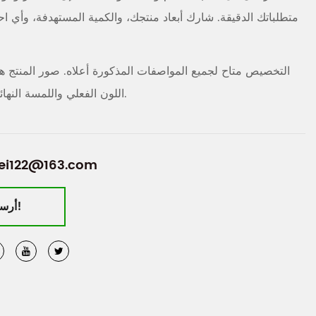
متطلباتك الدقيقة. شارك أبعاد منتجك، والكمية المستهدفة، وأي ا
التخصيص متاح لجميع المواصفات المذكورة أعلاه. صور المنتج 
اللون الفعلي واللمسة النهائية قليلاً حسب دفعة الطباعة.
ei122@163.com
أرسل استفسارك الآن!