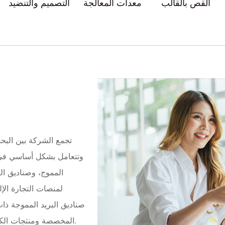
القص بالقالب
معدات المعالجة
التصميم والتنضيد
تجمع الشركة بين البحث
وتتعامل بشكل أساسي في ا
المموج، وصناديق ال
لمنصات التجارة الإل
صناديق البريد المموجة ذات
المخصصة ومنتجات الكرتون الأخرى. في انتظار استشارتكم في أي وقت.