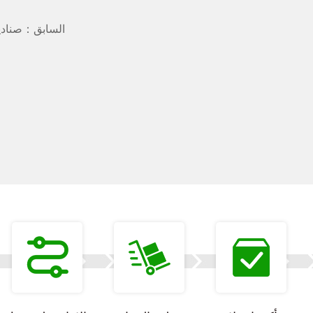
السابق：صناديق