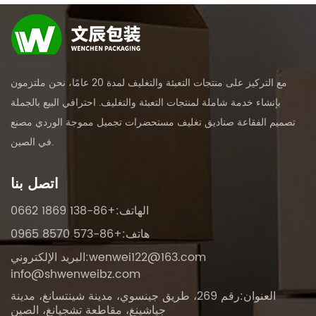
مع التركيز على منتجات التعبئة والتغليف لمدة 20 عامًا، نحن ملتزمون
بإنشاء خدمة شاملة لمنتجات التعبئة والتغليف. احترافي
البيع بالجملة
تصميم الفقاعة صناديق تغليف مستحضرات تجميل مموجة الوردي مصنع
.
في الصين
اتصل بنا
الهاتف:+86-138 1869 0662
هاتف:+86-573 8570 0965
wenwei122@163.com
البريد الإلكتروني:
info@shwenweibz.com
العنوان:رقم 269، طريق جينسوي، مدينة شينتسانغ، مدينة
جياشينغ، مقاطعة تشجيانغ، الصين