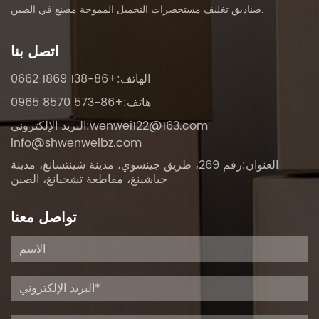
.
صناديق تغليف مستحضرات التجميل المموجة مصنع في الصين
اتصل بنا
الهاتف:+86-138 1869 0662
هاتف:+86-573 8570 0965
wenwei122@163.com
البريد الإلكتروني:
info@shwenweibz.com
العنوان:رقم 269، طريق جينسوي، مدينة شينتسانغ، مدينة
جياشينغ، مقاطعة تشجيانغ، الصين
تواصل معنا