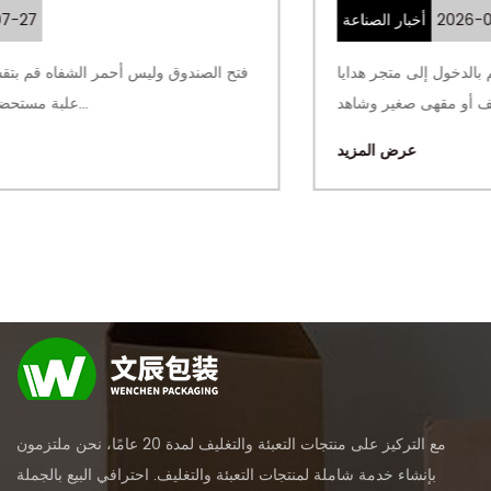
2026-07-24
أخبار الصناعة
الصندوق الذي لا يتم التخلص منه أبدًا قم بالدخول إلى متجر هدايا
المتحف أو مقهى صغير وشاهد...
عرض المزيد
مع التركيز على منتجات التعبئة والتغليف لمدة 20 عامًا، نحن ملتزمون
بإنشاء خدمة شاملة لمنتجات التعبئة والتغليف. احترافي
البيع بالجملة